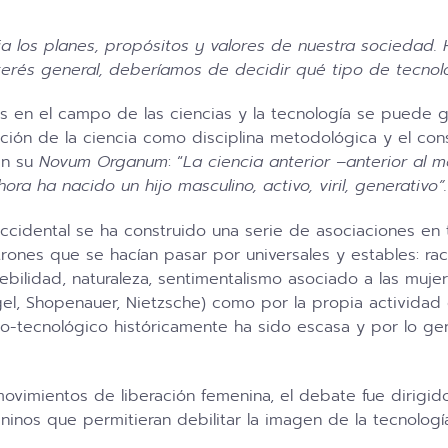
leja los planes, propósitos y valores de nuestra sociedad. 
interés general, deberíamos de decidir qué tipo de tecn
es en el campo de las ciencias y la tecnología se puede g
ación de la ciencia como disciplina metodológica y el co
en su
Novum Organum
: “
La ciencia anterior –anterior al
ra ha nacido un hijo masculino, activo, viril, generativo”
idental se ha construido una serie de asociaciones en t
ones que se hacían pasar por universales y estables: rac
debilidad, naturaleza, sentimentalismo asociado a las muj
a (Hegel, Shopenauer, Nietzsche) como por la propia activid
co-tecnológico históricamente ha sido escasa y por lo gen
movimientos de liberación femenina, el debate fue dirigid
ninos que permitieran debilitar la imagen de la tecnolog