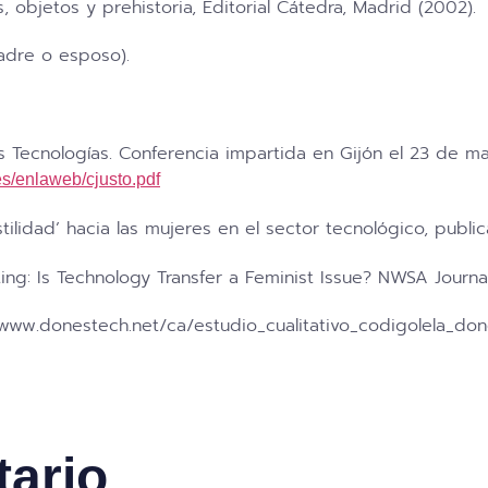
objetos y prehistoria, Editorial Cátedra, Madrid (2002).
padre o esposo).
s Tecnologías. Conferencia impartida en Gijón el 23 de 
s/enlaweb/cjusto.pdf
ilidad’ hacia las mujeres en el sector tecnológico, publi
ng: Is Technology Transfer a Feminist Issue? NWSA Jour
//www.donestech.net/ca/estudio_cualitativo_codigolela_do
tario