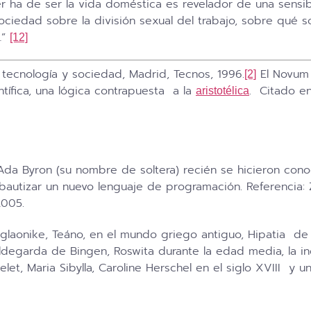
 ha de ser la vida doméstica es revelador de una sensibi
ciedad sobre la división sexual del trabajo, sobre qué 
…”
[12]
a, tecnología y sociedad, Madrid, Tecnos, 1996.
El Novum 
[2]
tífica, una lógica contrapuesta a la
. Citado en
aristotélica
da Byron (su nombre de soltera) recién se hicieron con
utizar un nuevo lenguaje de programación. Referencia: Zaf
2005.
laonike, Teáno, en el mundo griego antiguo, Hipatia de Al
ldegarda de Bingen, Roswita durante la edad media, la in
let, Maria Sibylla, Caroline Herschel en el siglo XVIII y 