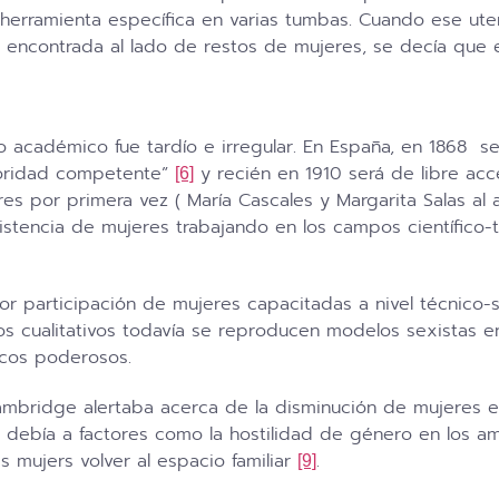
herramienta específica en varias tumbas. Cuando ese uten
a encontrada al lado de restos de mujeres, se decía que e
 académico fue tardío e irregular. En España, en 1868 se
utoridad competente”
y recién en 1910 será de libre ac
[6]
por primera vez ( María Cascales y Margarita Salas al año
xistencia de mujeres trabajando en los campos científic
or participación de mujeres capacitadas a nivel técnico-
os cualitativos todavía se reproducen modelos sexistas 
cos poderosos.
mbridge alertaba acerca de la disminución de mujeres en 
 debía a factores como la hostilidad de género en los a
s mujers volver al espacio familiar
.
[9]