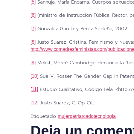
Sanhuja, María Encarna. Cuerpos sexuados, 
[5]
(ministro de Instrucción Pública, Rector, 
[6]
Gonzalez García y Perez Sedeño, 2002.
[7]
Justo Suarez, Cristina. Feminismo y Nueva
[8]
http://www.comadresfeministas.com/publicacione
Molist, Mercè Cambridge denuncia la ‘host
[9]
Sue V. Rosser The Gender Gap in Patenti
[10]
Estudio Cualitativo, Código Lela. <http:
[11]
Justo Suarez, C. Op Cit.
[12]
Etiquetado
mujer
patriarcado
tecnología
Deja un comen