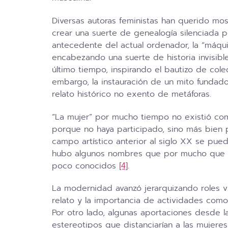
Diversas autoras feministas han querido mostr
crear una suerte de genealogía silenciada po
antecedente del actual ordenador, la “máqu
encabezando una suerte de historia invisible
último tiempo, inspirando el bautizo de colec
embargo, la instauración de un mito fundado
relato histórico no exento de metáforas.
“La mujer” por mucho tiempo no existió como 
porque no haya participado, sino más bien 
campo artístico anterior al siglo XX se pue
hubo algunos nombres que por mucho que res
poco conocidos
.
[4]
La modernidad avanzó jerarquizando roles vin
relato y la importancia de actividades como e
Por otro lado, algunas aportaciones desde l
estereotipos que distanciarían a las mujere