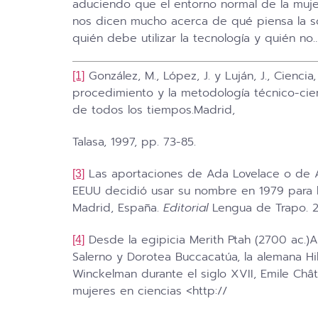
aduciendo que el entorno normal de la mujer
nos dicen mucho acerca de qué piensa la so
quién debe utilizar la tecnología y quién no
González, M., López, J. y Luján, J., Cienci
[1]
procedimiento y la metodología técnico-cien
de todos los tiempos.Madrid,
Talasa, 1997, pp. 73-85.
Las aportaciones de Ada Lovelace o de A
[3]
EEUU decidió usar su nombre en 1979 para ba
Madrid, España.
Editorial
Lengua de Trapo. 
Desde la egipicia Merith Ptah (2700 ac.)Ag
[4]
Salerno y Dorotea Buccacatúa, la alemana Hi
Winckelman durante el siglo XVII, Emile Châte
mujeres en ciencias <http://