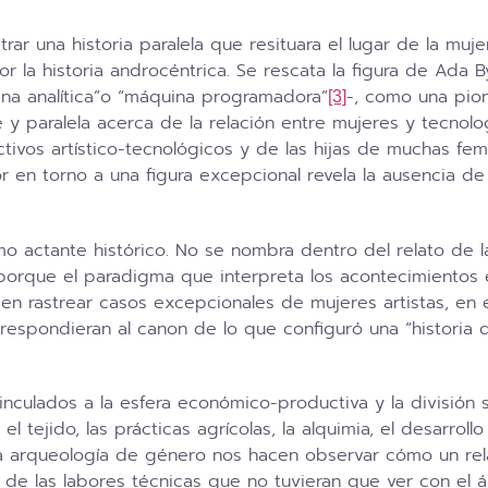
ar una historia paralela que resituara el lugar de la muje
r la historia androcéntrica. Se rescata la figura de Ada B
ina analítica”o “máquina programadora”
-, como una pion
[3]
 y paralela acerca de la relación entre mujeres y tecnolo
tivos artístico-tecnológicos y de las hijas de muchas femi
r en torno a una figura excepcional revela la ausencia de
actante histórico. No se nombra dentro del relato de la la
porque el paradigma que interpreta los acontecimientos e
den rastrear casos excepcionales de mujeres artistas, en 
pondieran al canon de lo que configuró una “historia de
culados a la esfera económico-productiva y la división se
l tejido, las prácticas agrícolas, la alquimia, el desarrol
a arqueología de género nos hacen observar cómo un relat
s de las labores técnicas que no tuvieran que ver con el