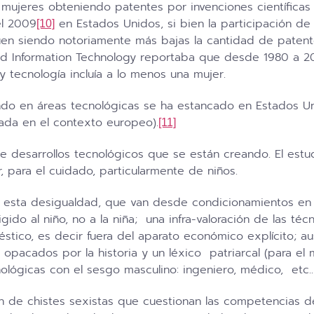
de mujeres obteniendo patentes por invenciones científic
el 2009
en Estados Unidos, si bien la participación de 
[10]
uen siendo notoriamente más bajas la cantidad de patentes
nd Information Technology reportaba que desde 1980 a 2
 tecnología incluía a lo menos una mujer.
ando en áreas tecnológicas se ha estancado en Estados U
gada en el contexto europeo).
[11]
 de desarrollos tecnológicos que se están creando. El est
, para el cuidado, particularmente de niños.
e esta desigualdad, que van desde condicionamientos en el
igido al niño, no a la niña; una infra-valoración de las t
stico, es decir fuera del aparato económico explícito; a
 opacados por la historia y un léxico patriarcal (para 
nológicas con el sesgo masculino: ingeniero, médico, etc..
ión de chistes sexistas que cuestionan las competencias d