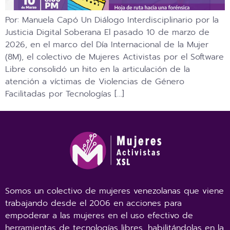
Por: Manuela Capó Un Diálogo Interdisciplinario por la
Justicia Digital Soberana El pasado 10 de marzo de
2026, en el marco del Día Internacional de la Mujer
(8M), el colectivo de Mujeres Activistas por el Software
Libre consolidó un hito en la articulación de la
atención a víctimas de Violencias de Género
Facilitadas por Tecnologías […]
Somos un colectivo de mujeres venezolanas que viene
trabajando desde el 2006 en acciones para
empoderar a las mujeres en el uso efectivo de
herramientas de tecnologías libres, habilitándolas en la