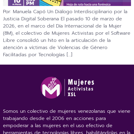
Por: Manuela Capó Un Diálogo Interdisciplinario por la
Justicia Digital Soberana El pasado 10 de marzo de
2026, en el marco del Día Internacional de la Mujer
(8M), el colectivo de Mujeres Activistas por el Software
Libre consolidó un hito en la articulación de la
atención a víctimas de Violencias de Género
Facilitadas por Tecnologías […]
Somos un colectivo de mujeres venezolanas que viene
trabajando desde el 2006 en acciones para
empoderar a las mujeres en el uso efectivo de
herramientas de tecnologías libres, habilitándolas en la