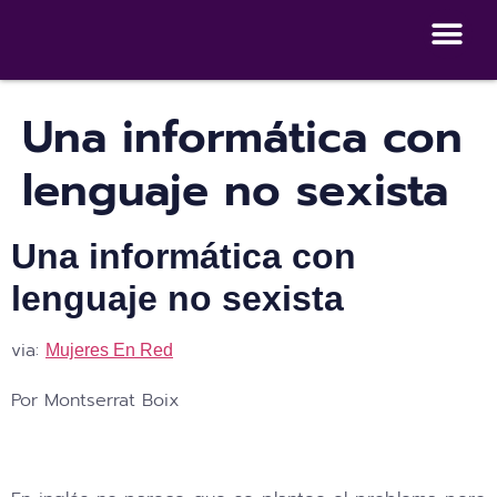
Dashboard de 
Escuela de autocuidados Dig
Una informática con
lenguaje no sexista
Una informática con
lenguaje no sexista
via:
Mujeres En Red
Por Montserrat Boix